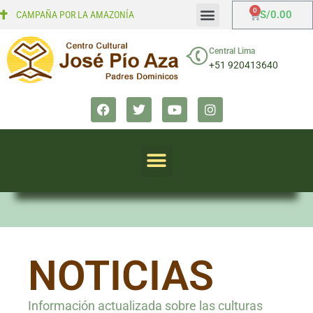
S/
0.00
CAMPAÑA POR LA AMAZONÍA
Mi cuenta
Finalizar compra
Central Lima
+51 920413640
NOTICIAS
Información actualizada sobre las culturas