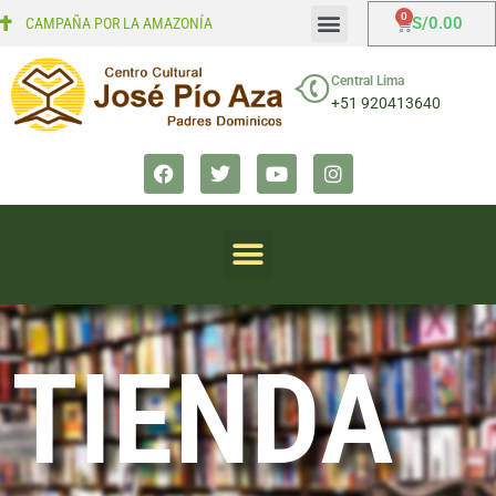
S/
0.00
CAMPAÑA POR LA AMAZONÍA
Mi cuenta
Finalizar compra
Central Lima
+51 920413640
TIENDA