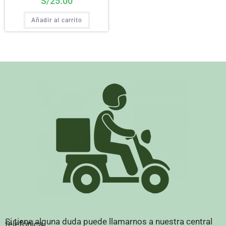
S/
25.00
Añadir al carrito
Si tiene alguna duda puede llamarnos a nuestra central
telefónica.