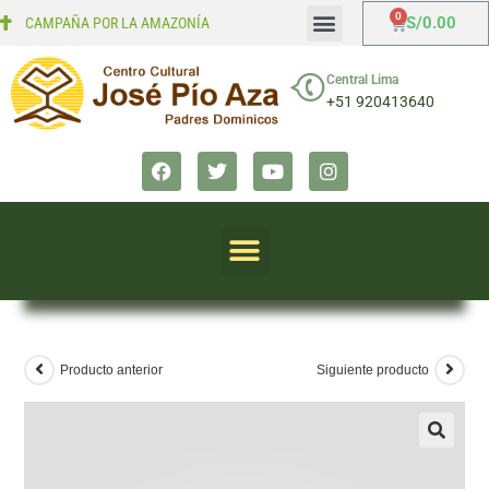
S/
0.00
CAMPAÑA POR LA AMAZONÍA
Mi cuenta
Finalizar compra
Central Lima
+51 920413640
Producto anterior
Siguiente producto