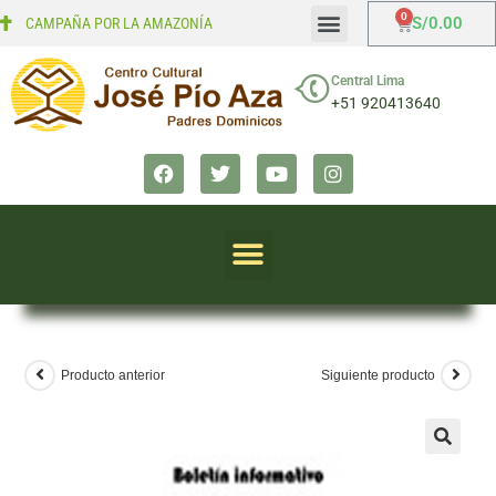
S/
0.00
CAMPAÑA POR LA AMAZONÍA
Mi cuenta
Finalizar compra
Central Lima
+51 920413640
Producto anterior
Siguiente producto