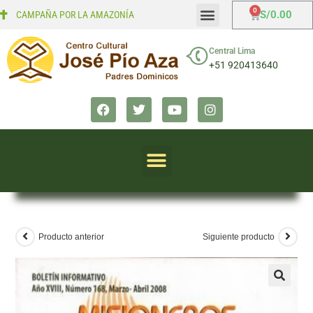
S/
0.00
CAMPAÑA POR LA AMAZONÍA
Mi cuenta
Finalizar compra
Central Lima
+51 920413640
Producto anterior
Siguiente producto