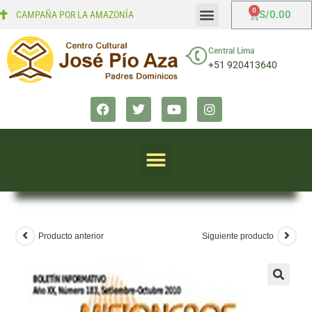
S/
0.00
CAMPAÑA POR LA AMAZONÍA
Mi cuenta
Finalizar compra
Central Lima
+51 920413640
Producto anterior
Siguiente producto