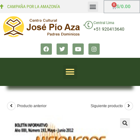
S/
0.00
CAMPAÑA POR LA AMAZONÍA
Mi cuenta
Finalizar compra
Central Lima
+51 920413640
Producto anterior
Siguiente producto