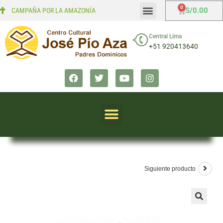
S/
0.00
CAMPAÑA POR LA AMAZONÍA
Mi cuenta
Finalizar compra
Central Lima
+51 920413640
Siguiente producto