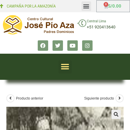
S/
0.00
CAMPAÑA POR LA AMAZONÍA
Mi cuenta
Finalizar compra
Central Lima
+51 920413640
Producto anterior
Siguiente producto