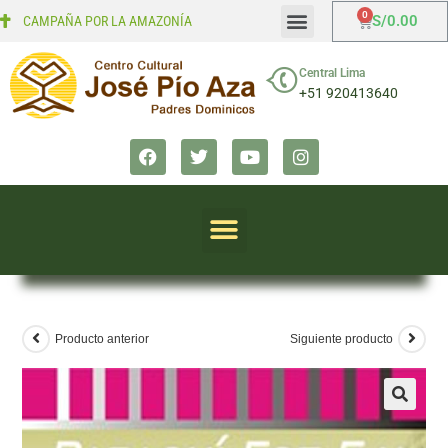
S/
0.00
CAMPAÑA POR LA AMAZONÍA
Mi cuenta
Finalizar compra
Central Lima
+51 920413640
Producto anterior
Siguiente producto