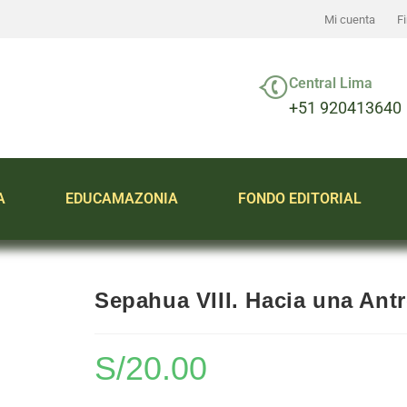
Mi cuenta
F
Central Lima
+51 920413640
A
EDUCAMAZONIA
FONDO EDITORIAL
Sepahua VIII. Hacia una Ant
S/
20.00