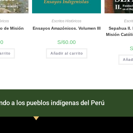
óricos
Escritos Históricos
Escri
o de Misión
Ensayos Amazónicos. Volumen III
Sepahua II.
Misión Católi
00
S/
60.00
S
arrito
Añadir al carrito
Añadi
o a los pueblos indígenas del Perú