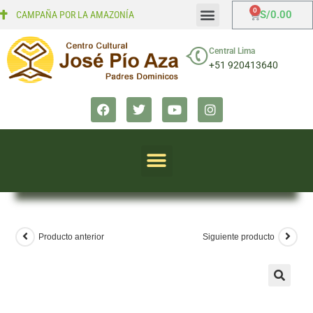
S/
0.00
CAMPAÑA POR LA AMAZONÍA
Mi cuenta
Finalizar compra
Central Lima
+51 920413640
Producto anterior
Siguiente producto