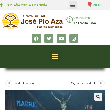
S/
0.00
CAMPAÑA POR LA AMAZONÍA
Mi cuenta
Finalizar compra
Central Lima
+51 920413640
Producto anterior
Siguiente producto