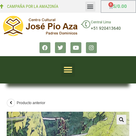
S/
0.00
CAMPAÑA POR LA AMAZONÍA
Mi cuenta
Finalizar compra
Central Lima
+51 920413640
Producto anterior