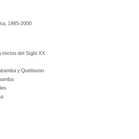
ana, 1985-2000
 inicios del Siglo XX
lcabamba y Quellouno
ubamba
les
na