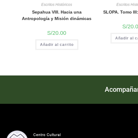
Escritos Históricos
Escritos Hist
Sepahua VIII. Hacia una
SLOPA. Tomo III
Antropología y Misión dinámicas
S/
20.
S/
20.00
Añadir al c
Añadir al carrito
Acompañand