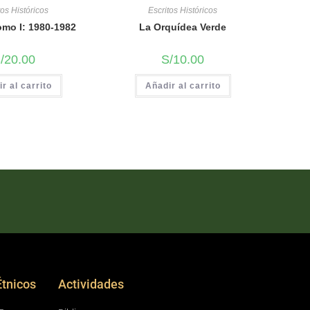
tos Históricos
Escritos Históricos
mo I: 1980-1982
La Orquídea Verde
/
20.00
S/
10.00
r al carrito
Añadir al carrito
Étnicos
Actividades