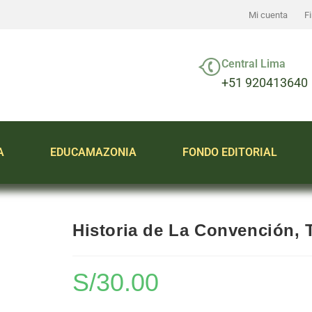
Mi cuenta
F
Central Lima
+51 920413640
A
EDUCAMAZONIA
FONDO EDITORIAL
Historia de La Convención, 
S/
30.00