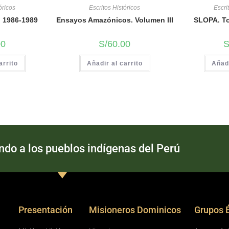
óricos
Escritos Históricos
Escri
: 1986-1989
Ensayos Amazónicos. Volumen III
SLOPA. To
00
S/
60.00
S
arrito
Añadir al carrito
Añadi
o a los pueblos indígenas del Perú
Presentación
Misioneros Dominicos
Grupos 