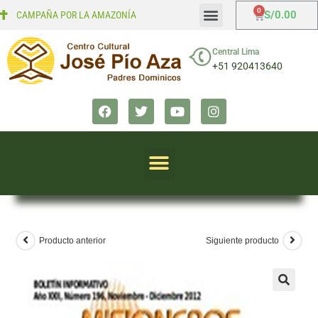
S/
0.00
CAMPAÑA POR LA AMAZONÍA
Mi cuenta
Finalizar compra
Central Lima
+51 920413640
Producto anterior
Siguiente producto