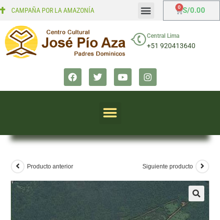
S/
0.00
CAMPAÑA POR LA AMAZONÍA
Mi cuenta
Finalizar compra
Central Lima
+51 920413640
Producto anterior
Siguiente producto